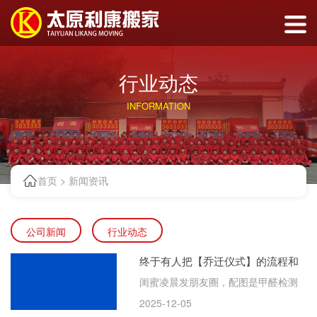
行业动态
INFORMATION
首页
>
新闻资讯
公司新闻
行业动态
终于有人把【乔迁仪式】的流程和
禁忌说清楚了，踩坑穷三年！
闺蜜凌晨发朋友圈，配图是甲醛检测
仪飙红的屏幕，配文只有这一句。
2025-12-05