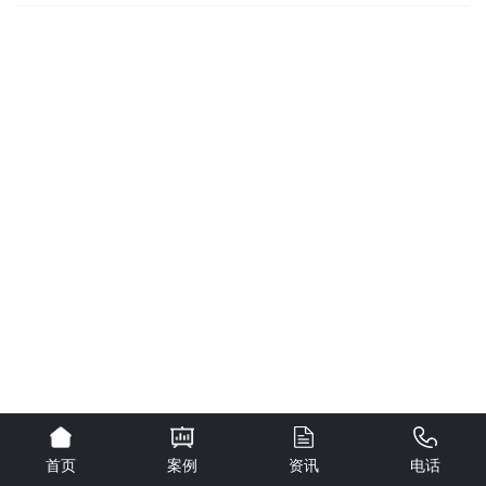
首页
案例
资讯
电话
0.090617s